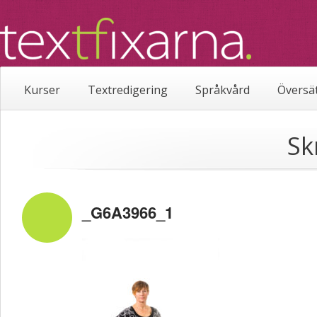
Kurser
Textredigering
Språkvård
Översä
Sk
_G6A3966_1