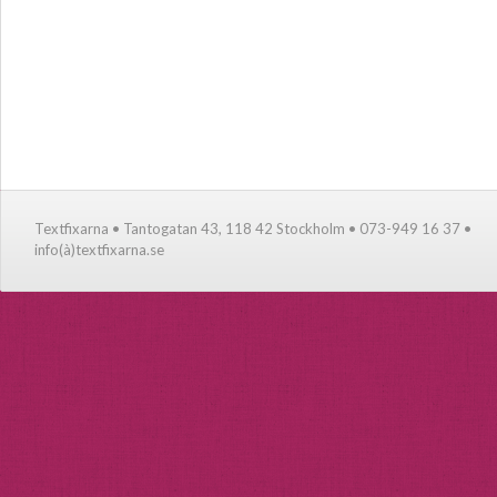
Textfixarna • Tantogatan 43, 118 42 Stockholm • 073-949 16 37 •
info(à)textfixarna.se