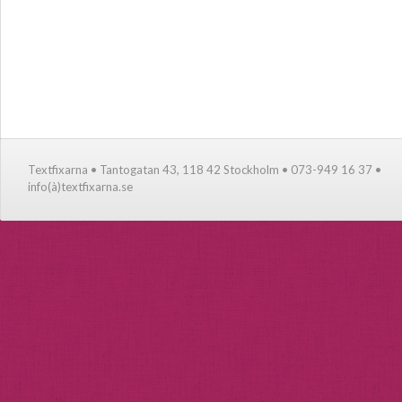
Textfixarna • Tantogatan 43, 118 42 Stockholm • 073-949 16 37 •
info(à)textfixarna.se