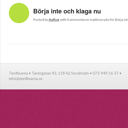
Börja inte och klaga nu
Posted by
Author
with
Kommentarer inaktiverade
för Börja in
Textfixarna • Tantogatan 43, 118 42 Stockholm • 073-949 16 37 •
info(à)textfixarna.se