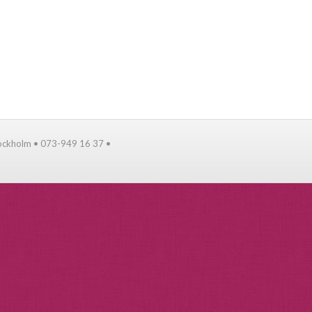
tockholm • 073-949 16 37 •