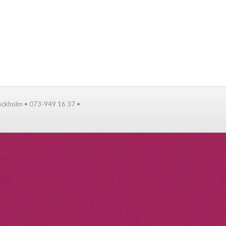
tockholm • 073-949 16 37 •