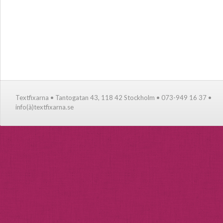
Textfixarna • Tantogatan 43, 118 42 Stockholm • 073-949 16 37 •
info(à)textfixarna.se