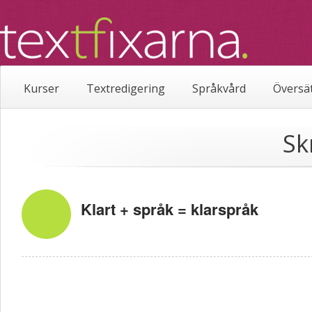
Kurser
Textredigering
Språkvård
Översä
Sk
Klart + språk = klarspråk