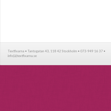
Textfixarna • Tantogatan 43, 118 42 Stockholm • 073-949 16 37 •
info(à)textfixarna.se