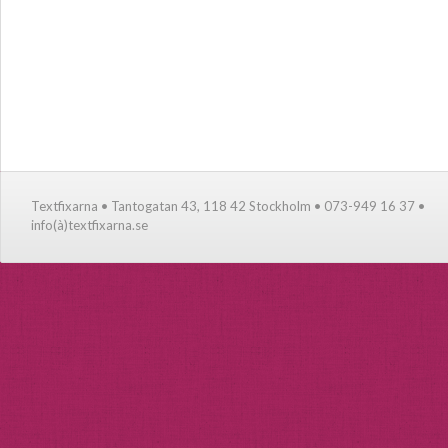
Textfixarna • Tantogatan 43, 118 42 Stockholm • 073-949 16 37 •
info(à)textfixarna.se