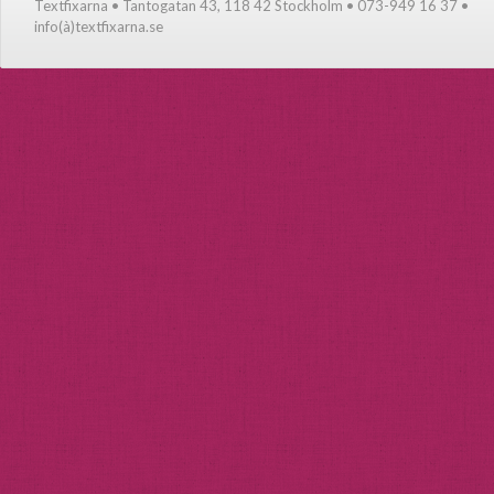
Textfixarna • Tantogatan 43, 118 42 Stockholm • 073-949 16 37 •
info(à)textfixarna.se