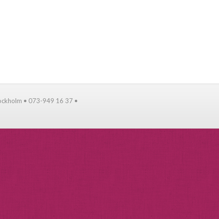
tockholm • 073-949 16 37 •