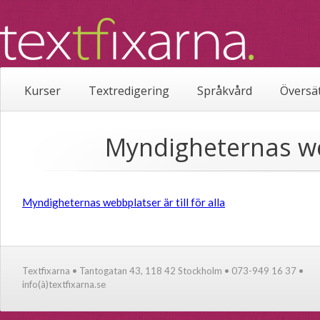
Kurser
Textredigering
Språkvård
Översä
Myndigheternas web
Myndigheternas webbplatser är till för alla
Textfixarna • Tantogatan 43, 118 42 Stockholm • 073-949 16 37 •
info(à)textfixarna.se