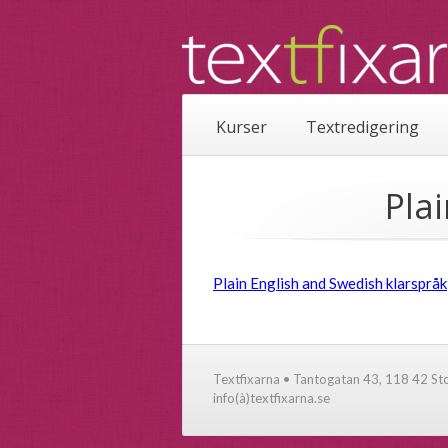
Kurser
Textredigering
Pla
Plain English and Swedish klarspråk
Textfixarna • Tantogatan 43, 118 42 S
info(à)textfixarna.se