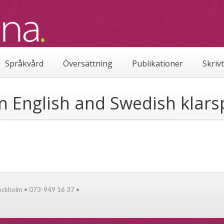
Språkvård
Översättning
Publikationer
Skriv
in English and Swedish klars
tockholm • 073-949 16 37 •