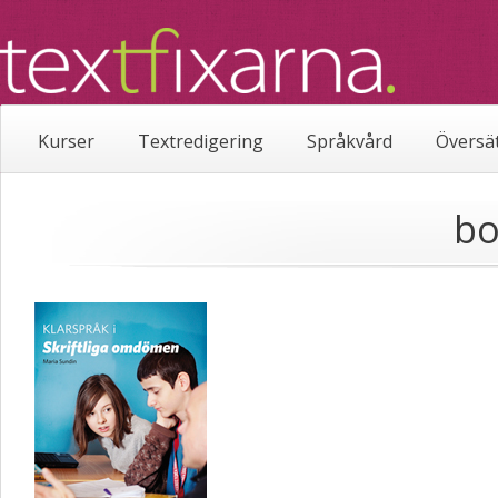
Kurser
Textredigering
Språkvård
Översä
bo