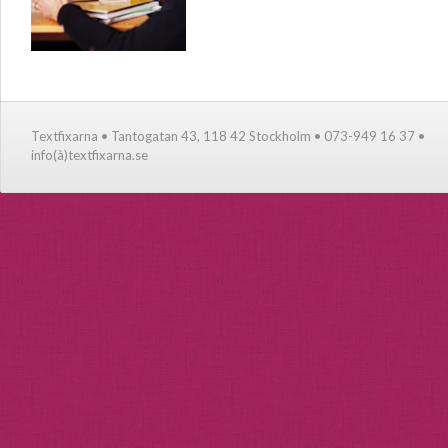
Textfixarna • Tantogatan 43, 118 42 Stockholm • 073-949 16 37 •
info(à)textfixarna.se