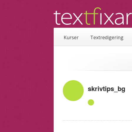
Kurser
Textredigering
skrivtips_bg