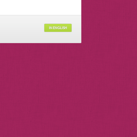
IN ENGLISH