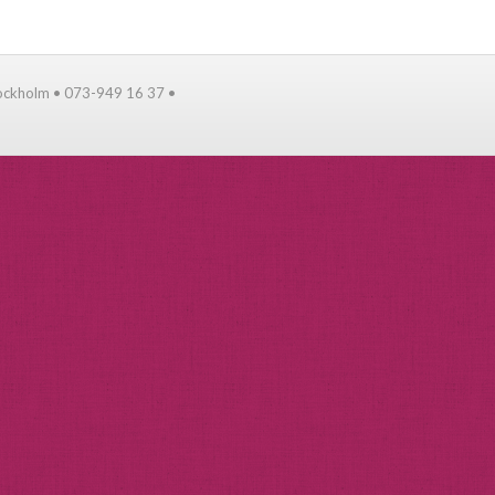
tockholm • 073-949 16 37 •