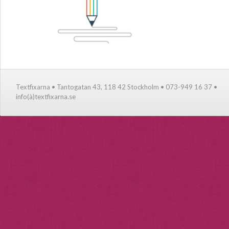
Textfixarna • Tantogatan 43, 118 42 Stockholm • 073-949 16 37 •
info(à)textfixarna.se