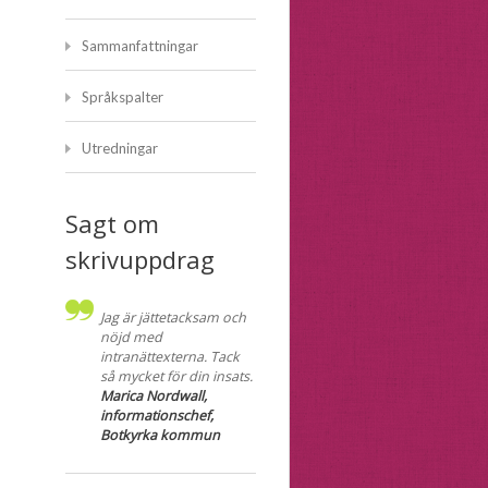
Sammanfattningar
Språkspalter
Utredningar
Sagt om
skrivuppdrag
Jag är jättetacksam och
nöjd med
intranättexterna. Tack
så mycket för din insats.
Marica Nordwall,
informationschef,
Botkyrka kommun