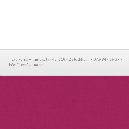
Textfixarna • Tantogatan 43, 118 42 Stockholm • 073-949 16 37 •
info(à)textfixarna.se