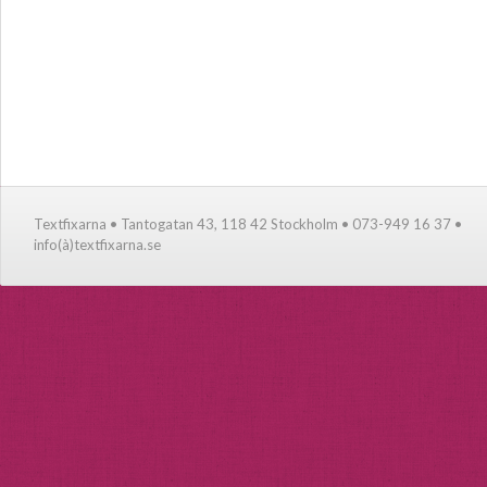
Textfixarna • Tantogatan 43, 118 42 Stockholm • 073-949 16 37 •
info(à)textfixarna.se