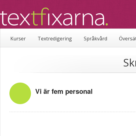
Kurser
Textredigering
Språkvård
Översä
Sk
Vi är fem personal