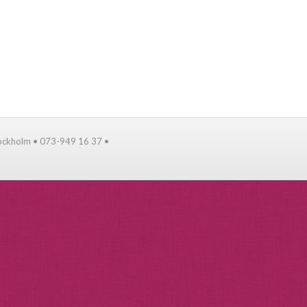
tockholm • 073-949 16 37 •