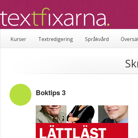
Kurser
Textredigering
Språkvård
Översä
Sk
Boktips 3