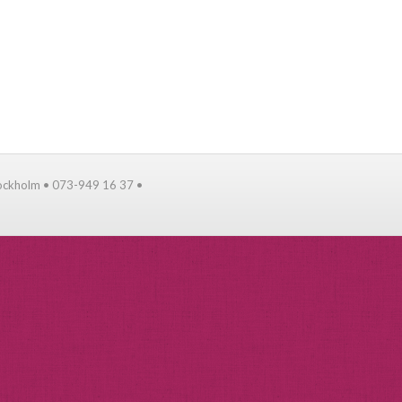
tockholm • 073-949 16 37 •